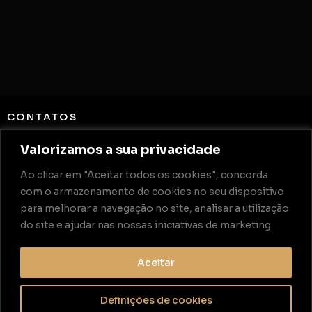
CONTATOS
Rua de Ourém Lote 16 Fração B,
Valorizamos a sua privacidade
2415-781 Leiria
Ao clicar em "Aceitar todos os cookies", concorda
com o armazenamento de cookies no seu dispositivo
para melhorar a navegação no site, analisar a utilização
geral@blaz.pt
do site e ajudar nas nossas iniciativas de marketing.
+351 244 246 464*
Aceitar
*chamada para a rede fixa nacional
Definições de cookies