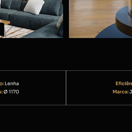
o:
Lenha
Eficiên
s:
Ø 1170
Marca:
J