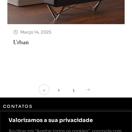
Março 14, 2025
Urban
2
3
1
CONTATOS
Rua de Ourém Lote 16 Fração B,
Valorizamos a sua privacidade
2415-781 Leiria
Ao clicar em "Aceitar todos os cookies", concorda com